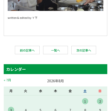
written & edited by Ｙ下
前の記事へ
一覧へ
次の記事へ
カレンダー
« 7月
2026年8月
月
火
水
木
金
土
日
1
2
3
4
5
6
7
8
9