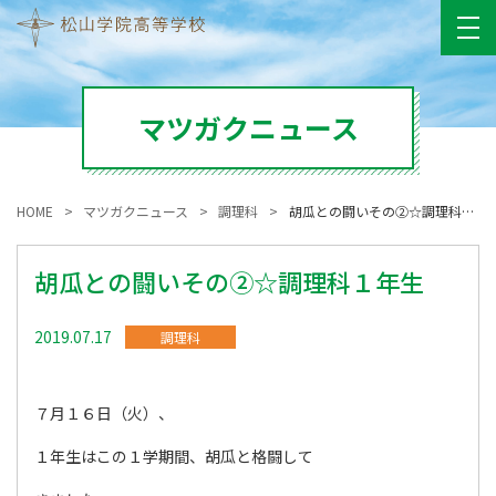
マツガクニュース
HOME
マツガクニュース
調理科
胡瓜との闘いその②☆調理科１年生
胡瓜との闘いその②☆調理科１年生
2019.07.17
調理科
７月１６日（火）、
１年生はこの１学期間、胡瓜と格闘して