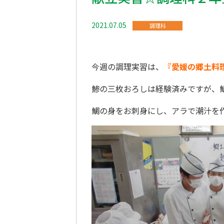
2021.07.05
調理科
今週の調理実習は、
『愛媛の郷土料
鯵の三枚おろしは経験済みですが、鯛
鯛の身をお刺身にし、アラで潮汁を作