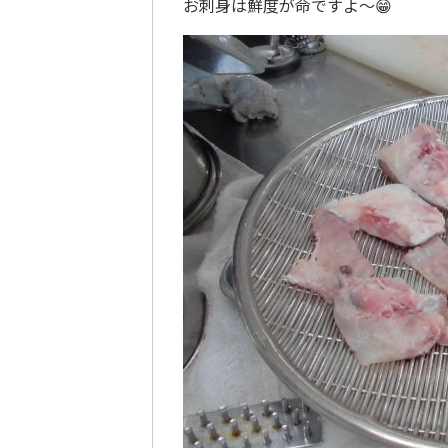
お刺身は鮮度が命ですよ～😁