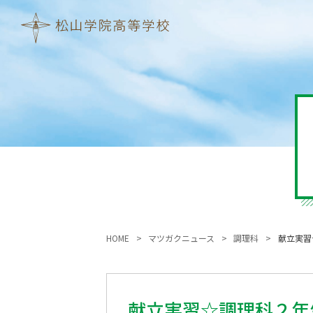
HOME
マツガクニュース
調理科
献立実習
献立実習☆調理科２年