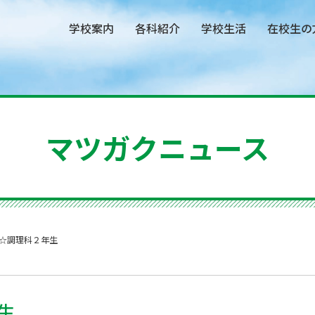
学校案内
各科紹介
学校生活
在校生の
マツガクニュース
☆調理科２年生
生