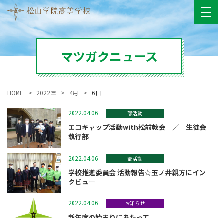
マツガクニュース
HOME
2022年
4月
6日
2022.04.06
部活動
エコキャップ活動with松前教会 ／ 生徒会
執行部
2022.04.06
部活動
学校推進委員会 活動報告☆玉ノ井親方にイン
タビュー
2022.04.06
お知らせ
新年度の始まりにあたって