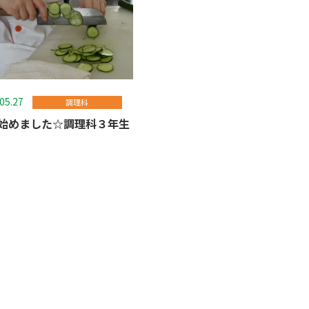
.05.27
調理科
始めました☆調理科３年生