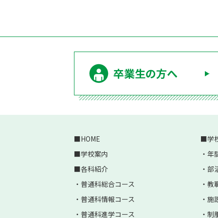
卒業生の方へ
HOME
学
学校案内
年
各科紹介
部
普通科総合コース
教
普通科情報コース
施
普通科進学コース
制