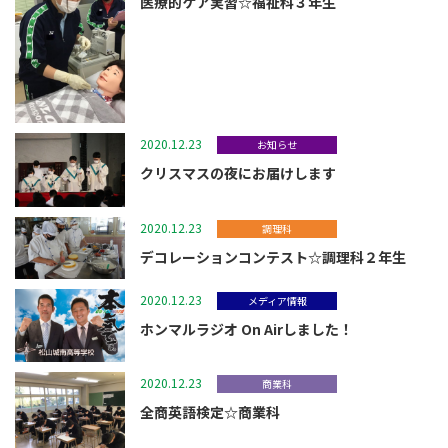
医療的ケア実習☆福祉科３年生
2020.12.23
お知らせ
クリスマスの夜にお届けします
2020.12.23
調理科
デコレーションコンテスト☆調理科２年生
2020.12.23
メディア情報
ホンマルラジオ On Airしました！
2020.12.23
商業科
全商英語検定☆商業科