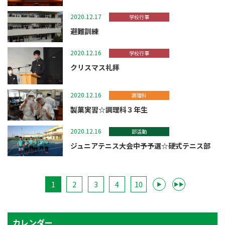
2020.12.17
学校行事
避難訓練
2020.12.16
学校行事
クリスマス礼拝
2020.12.16
調理科
製菓実習☆調理科３年生
2020.12.16
部活動
ジュニアテニス大会中予予選☆硬式テニス部
1
2
3
4
10
▶
▶▶
カレンダー