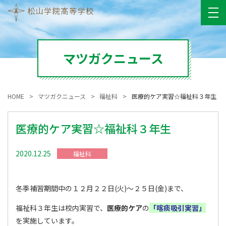
マツガクニュース
HOME
マツガクニュース
福祉科
医療的ケア実習☆福祉科３年生
医療的ケア実習☆福祉科３年生
2020.12.25
福祉科
冬季補習期間中の１２月２２日(火)〜２５日(金)まで、
福祉科３年生は校内実習で、
医療的ケア
の
「喀痰吸引実習」
を実施しています。