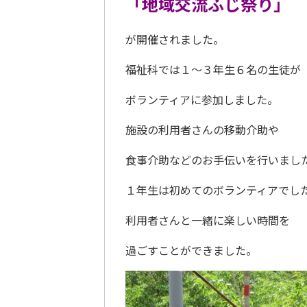
「地域交流ふじ祭り」
が開催されました。
福祉科では
１
～
３
年生６名の生徒が
ボランティアに参加しました。
施設の利用者さんの移動介助や
食事介助などのお手伝いを行いまし
１
年生は初めてのボランティアでし
利用者さんと一緒に楽しい時間を
過ごすことができました。