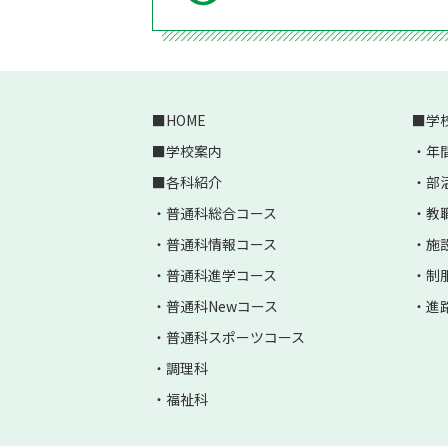
HOME
学
学校案内
年
各科紹介
部
普通科総合コース
教
普通科情報コース
施
普通科進学コース
制
普通科Newコース
進
普通科スポーツコース
調理科
福祉科