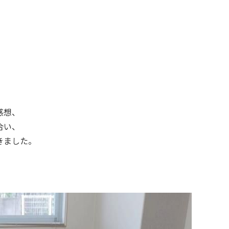
感想、
合い、
きました。