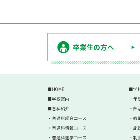
卒業生の方へ
HOME
学
学校案内
年
各科紹介
部
普通科総合コース
教
普通科情報コース
施
普通科進学コース
制