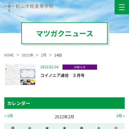
マツガクニュース
HOME
2022年
2月
24日
2022.02.24
お知らせ
コイノニア通信 ３月号
カレンダー
« 1月
3月 »
2022年2月
月
火
水
木
金
土
日