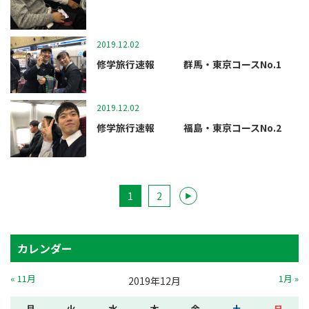
2019.12.02
マツガクニュース
修学旅行速報 群馬・東京コースNo.1
2019.12.02
マツガクニュース
修学旅行速報 福島・東京コースNo.2
1
2
▶
カレンダー
« 11月
1月 »
2019年12月
月
火
水
木
金
土
日