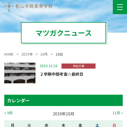
マツガクニュース
HOME
2019年
10月
18日
2019.10.18
学校行事
２学期中間考査☆最終日
カレンダー
« 9月
11月 »
2019年10月
月
火
水
木
金
土
日