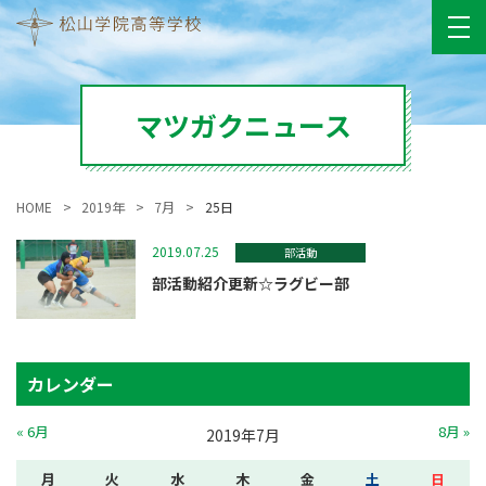
マツガクニュース
HOME
2019年
7月
25日
2019.07.25
部活動
部活動紹介更新☆ラグビー部
カレンダー
« 6月
8月 »
2019年7月
月
火
水
木
金
土
日