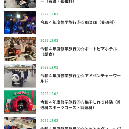
ー（看護・福祉科）
2022.12.03
修学旅行
令和４年度修学旅行⑨☆REDEE（普通科）
2022.12.03
修学旅行
令和４年度修学旅行⑧☆ポートピアホテル
（朝食）
2022.12.02
修学旅行
令和４年度修学旅行⑦☆アドベンチャーワー
ルド
2022.12.02
修学旅行
令和４年度修学旅行⑥☆梅干し作り体験（普
通科スポーツコース・調理科）
2022.12.02
修学旅行
令和４年度修学旅行⑤☆とれとれヴィレッジ