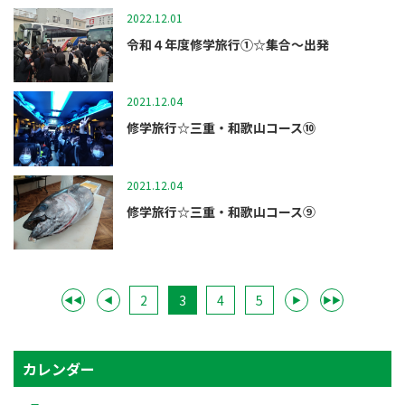
2022.12.01
修学旅行
令和４年度修学旅行①☆集合～出発
2021.12.04
修学旅行
修学旅行☆三重・和歌山コース⑩
2021.12.04
修学旅行
修学旅行☆三重・和歌山コース⑨
2
3
4
5
◀◀
◀
▶
▶▶
カレンダー