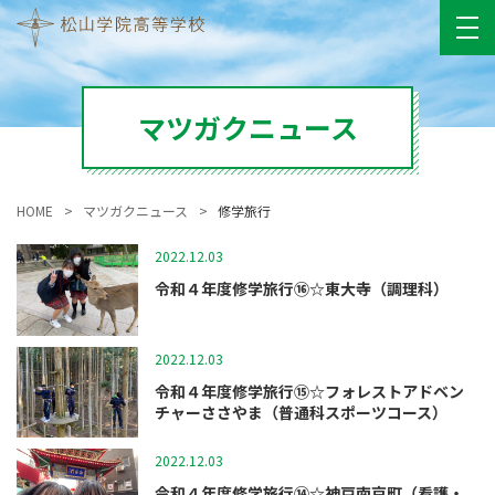
マツガクニュース
HOME
マツガクニュース
修学旅行
2022.12.03
修学旅行
令和４年度修学旅行⑯☆東大寺（調理科）
2022.12.03
修学旅行
令和４年度修学旅行⑮☆フォレストアドベン
チャーささやま（普通科スポーツコース）
2022.12.03
修学旅行
令和４年度修学旅行⑭☆神戸南京町（看護・