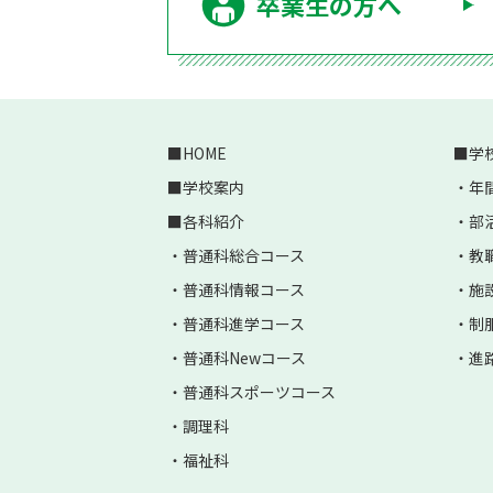
卒業生の方へ
HOME
学
学校案内
年
各科紹介
部
普通科総合コース
教
普通科情報コース
施
普通科進学コース
制
普通科Newコース
進
普通科スポーツコース
調理科
福祉科