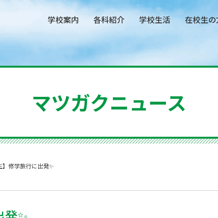
学校案内
各科紹介
学校生活
在校生の
マツガクニュース
生】修学旅行に出発✨
出発✨