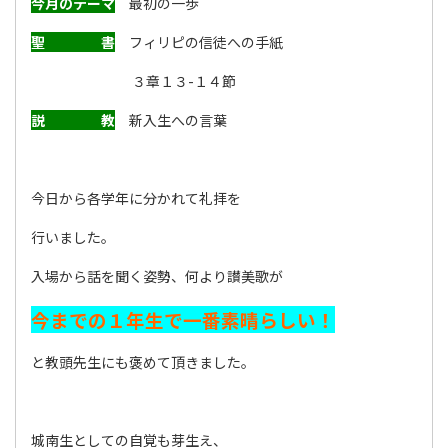
今月のテーマ
最初の一歩
聖 書
フィリピの信徒への手紙
３
章１３
-１４
節
説 教
新入生への言葉
今日から各学年に分かれて礼拝を
行いました。
入場から話を聞く姿勢、何より讃美歌が
今までの１年生で一番素晴らしい！
と教頭先生にも褒めて頂きました。
城南生としての自覚も芽生え、