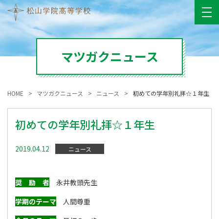
マツガクニュース
HOME
マツガクニュース
ニュース
初めての学年別礼拝☆１年生
初めての学年別礼拝☆１年生
2019.04.12
ニュース
奨 励 者
永井教頭先生
学期のテーマ
人間尊重