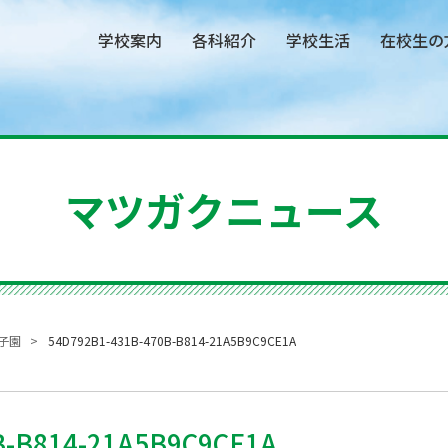
学校案内
各科紹介
学校生活
在校生の
マツガクニュース
子園
54D792B1-431B-470B-B814-21A5B9C9CE1A
B-B814-21A5B9C9CE1A