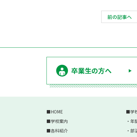
前の記事へ
卒業生の方へ
HOME
学
学校案内
年
各科紹介
部