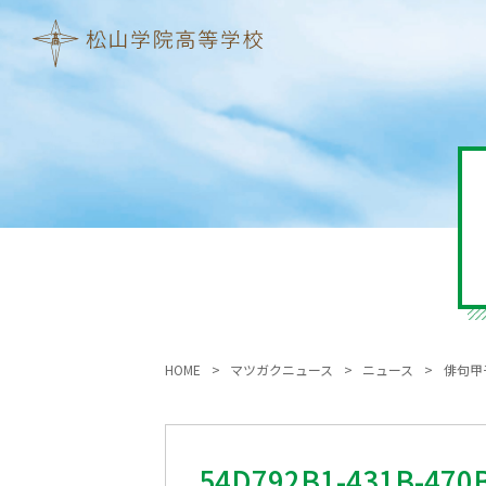
HOME
マツガクニュース
ニュース
俳句甲
54D792B1-431B-470