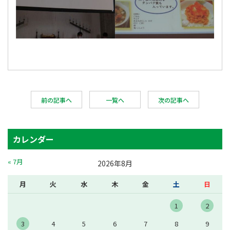
前の記事へ
一覧へ
次の記事へ
カレンダー
« 7月
2026年8月
月
火
水
木
金
土
日
1
2
3
4
5
6
7
8
9