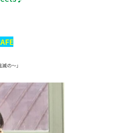
CAFE
鬼滅の～」