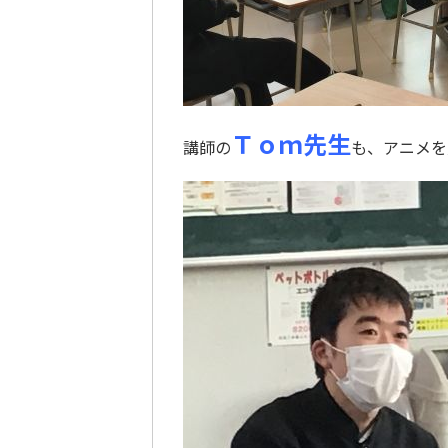
Ｔｏｍ先生
講師の
も、アニメを