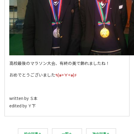
高校最後のマラソン大会、有終の美で飾れましたね！
おめでとうございました
٩(๑>∀<๑)۶
written by Ｓ本
edited by Ｙ下
前の記事へ
一覧へ
次の記事へ