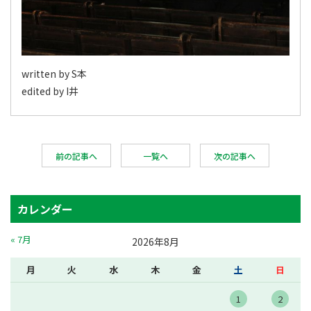
written by S本
edited by I井
前の記事へ
一覧へ
次の記事へ
カレンダー
« 7月
2026年8月
月
火
水
木
金
土
日
1
2