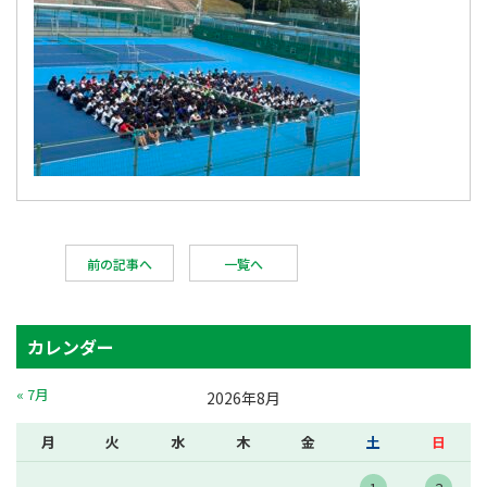
前の記事へ
一覧へ
カレンダー
« 7月
2026年8月
月
火
水
木
金
土
日