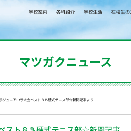
学校案内
各科紹介
学校生活
在校生の
マツガクニュース
季ジュニア中予大会ベスト８🎾硬式テニス部☆新聞記事より
ベスト８🎾硬式テニス部☆新聞記事