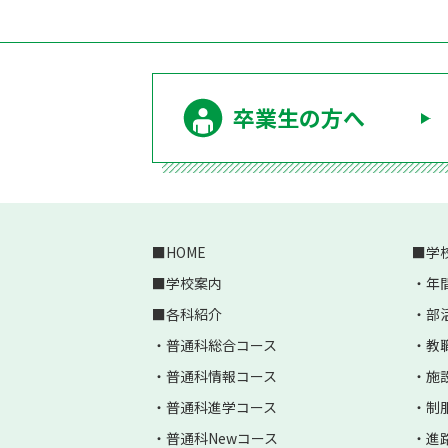
卒業生の方へ
HOME
学
学校案内
年
各科紹介
部
普通科総合コース
教
普通科情報コース
施
普通科進学コース
制
普通科Newコース
進