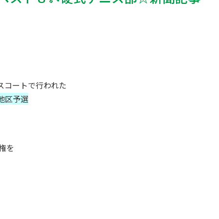
スコートで行われた
地区予選
場権を