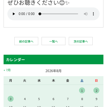
ぜひお聴きください😊✨
前の記事へ
一覧へ
次の記事へ
カレンダー
« 7月
2026年8月
月
火
水
木
金
土
日
1
2
3
4
5
6
7
8
9