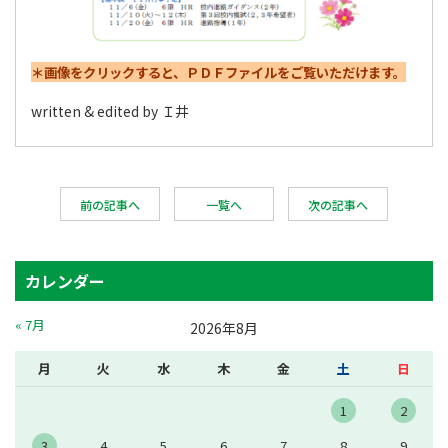
＊画像をクリックすると、ＰＤＦファイルをご覧いただけます。
written & edited by Ｉ井
前の記事へ
一覧へ
次の記事へ
カレンダー
« 7月
2026年8月
月
火
水
木
金
土
日
1
2
3
4
5
6
7
8
9