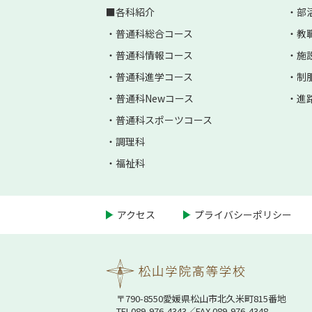
各科紹介
部
普通科総合コース
教
普通科情報コース
施
普通科進学コース
制
普通科Newコース
進
普通科スポーツコース
調理科
福祉科
アクセス
プライバシーポリシー
〒790-8550愛媛県松⼭市北久⽶町815番地
TEL
089-976-4343
／FAX 089-976-4348