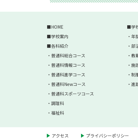
HOME
学
学校案内
年
各科紹介
部
普通科総合コース
教
普通科情報コース
施
普通科進学コース
制
普通科Newコース
進
普通科スポーツコース
調理科
福祉科
アクセス
プライバシーポリシー