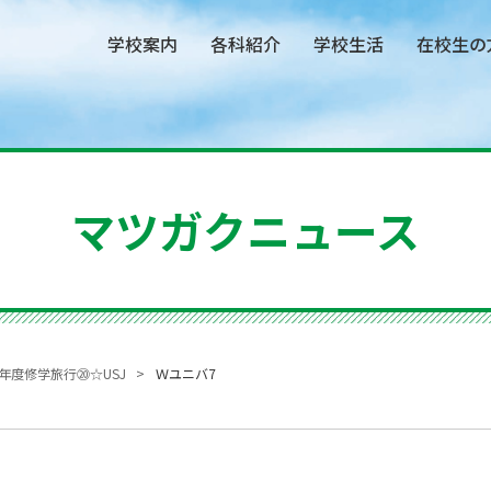
学校案内
各科紹介
学校生活
在校生の
マツガクニュース
年度修学旅行⑳☆USJ
Ｗユニバ7