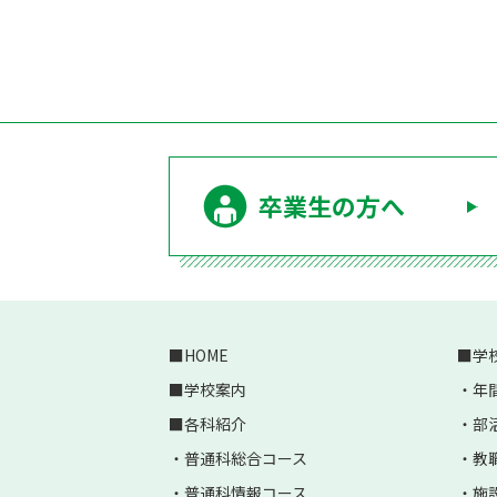
卒業生の方へ
HOME
学
学校案内
年
各科紹介
部
普通科総合コース
教
普通科情報コース
施