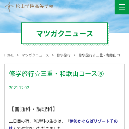
マツガクニュース
HOME
マツガクニュース
修学旅行
修学旅行☆三重・和歌山コース⑤
修学旅行☆三重・和歌山コース⑤
2021.12.02
修学旅行
【普通科・調理科】
二日目の宿、普通科の生徒は、『
伊勢かぐらばリゾート千の
杜
』
で夕食をいただきました。