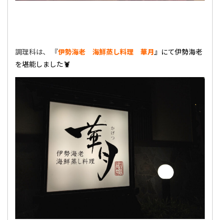
調理科は、 『
伊勢海老 海鮮蒸し料理 華月
』にて伊勢海老
を堪能しました🦞