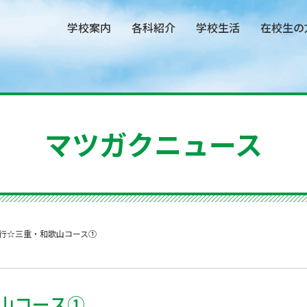
学校案内
各科紹介
学校生活
在校生の
マツガクニュース
行☆三重・和歌山コース①
山コース①