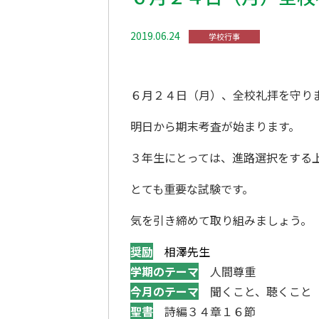
2019.06.24
学校行事
６月２４日（月）、全校礼拝を守り
明日から期末考査が始まります。
３年生にとっては、進路選択をする
とても重要な試験です。
気を引き締めて取り組みましょう。
奨励
相澤先生
学期のテーマ
人間尊重
今月のテーマ
聞くこと、聴くこと
聖書
詩編３４章１６節