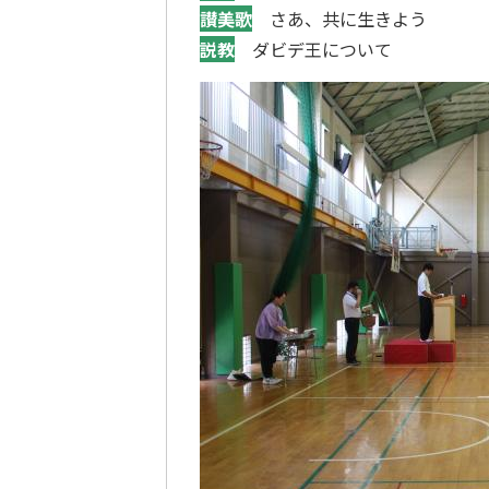
讃美歌
さあ、共に生きよう
説教
ダビデ王について