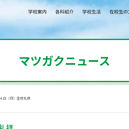
学校案内
各科紹介
学校生活
在校生の
マツガクニュース
４日（月）全校礼拝
礼拝