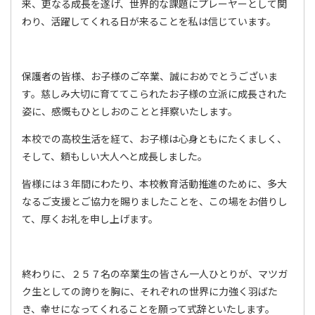
来、更なる成長を遂げ、世界的な課題にプレーヤーとして関
わり、活躍してくれる日が来ることを私は信じています。
保護者の皆様、お子様のご卒業、誠におめでとうございま
す。慈しみ大切に育ててこられたお子様の立派に成長された
姿に、感慨もひとしおのことと拝察いたします。
本校での高校生活を経て、お子様は心身ともにたくましく、
そして、頼もしい大人へと成長しました。
皆様には３年間にわたり、本校教育活動推進のために、多大
なるご支援とご協力を賜りましたことを、この場をお借りし
て、厚くお礼を申し上げます。
終わりに、２５７名の卒業生の皆さん一人ひとりが、マツガ
ク生としての誇りを胸に、それぞれの世界に力強く羽ばた
き、幸せになってくれることを願って式辞といたします。