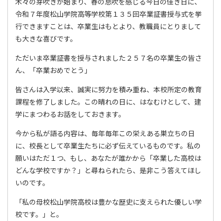
木々の芽吹きが始まり、春の息吹を感じる今日の佳き日に、
令和７年度松山学院高等学校第１３５回卒業証書授与式を挙
行できますことは、卒業生はもとより、教職員にとりまして
も大きな喜びです。
ただいま卒業証書を授与されました２５７名の卒業生の皆さ
ん、「卒業おめでとう」
皆さんは入学以来、誠実に努力を積み重ね、本校所定の教育
課程を修了しました。この晴れの日に、はなむけとして、建
学にまつわるお話をしておきます。
今から私が語る内容は、毎年毎年この栄えある巣立ちの日
に、校長として卒業生たちに必ず伝えているものです。私の
願いはただ１つ、もし、あなたが誰かから「卒業した高校は
どんな学校ですか？」と尋ねられたら、是非こう答えてほし
いのです。
「私の母校松山学院高校は豊かな歴史に支えられた優しい学
校です。」と。