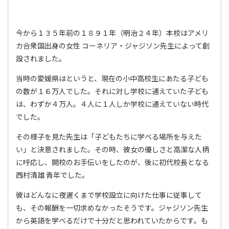
今から１３５年前の１８９１年（明治２４年）本校はアメリ
カ合衆国出身の女性 コーネリア・ジャジソン先生によって創
設されました。
当時の愛媛県はというと、現在の小中高校生にあたる子ども
の数が１６万人でした。それに対し学校に通えていた子ども
は、わずか４万人。４人に１人しか学校に通えていない時代
でした。
その様子を見た先生は「子どもたちに学べる場所を与えた
い」と決意されました。その時、彼女の優しさと高潔な人柄
に呼応し、開校のお手伝いをしたのが、後に初代校長となる
西村清雄 青年でした。
彼はどんなに夜遅くまで学校設立に向けた仕事に従事して
も、その報酬を一切求めなかったそうです。ジャジソン先生
から英語を学べるだけで十分だと思われていたからです。も