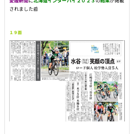
愛媛新聞
に
北海道
インターハイ２０２３
の
結果
が掲載
されました📰
１９面