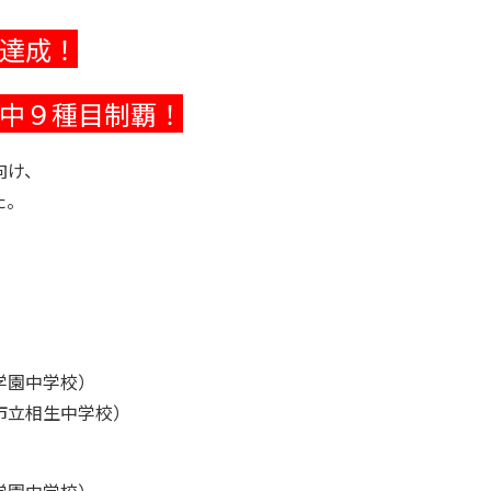
達成！
中９種目制覇！
向け、
た。
学園中学校）
市立相生中学校）