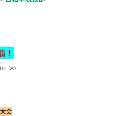
覇！
３日（木）
、
大会