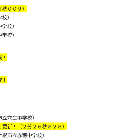
６秒００９）
学校）
中学校）
中学校）
成！
成！
市立穴生中学校）
に更新！（２分２６秒８２８）
ケ根市立赤穂中学校）