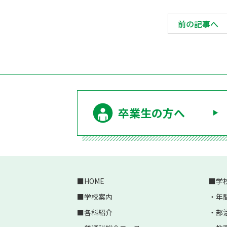
前の記事へ
卒業生の方へ
HOME
学
学校案内
年
各科紹介
部