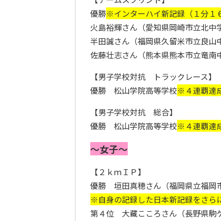
優勝
※インターハイ新記録（１分１
火島裕輝さん（愛知県岡崎市立北中
半田誠さん（福岡県久留米市立良山
佐藤壮志さん（熊本県熊本市立竜南
【男子学校対抗 トラックレース】
優勝 松山学院高等学校
※４連覇達
【男子学校対抗 総合】
優勝 松山学院高等学校
※４連覇達
～女子～
【２ｋｍＩＰ】
優勝 垣田真穂さん（福岡県立福岡
※
自身の記録した日本新記録をさら
第４位 大藏こころさん（長野県駒