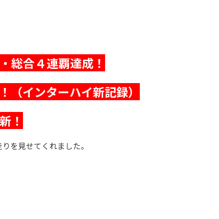
・総合４連覇達成！
！
（インターハイ新記録）
新！
走りを見せてくれました。