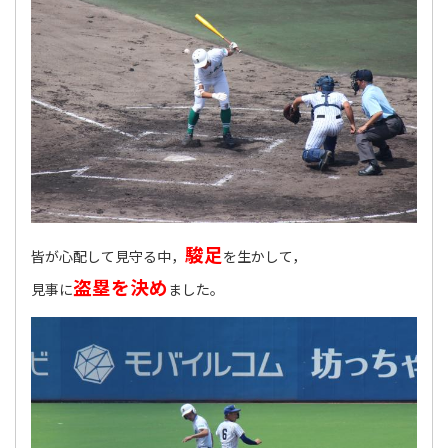
駿足
皆が心配して見守る中，
を生かして，
盗塁を決め
見事に
ました。