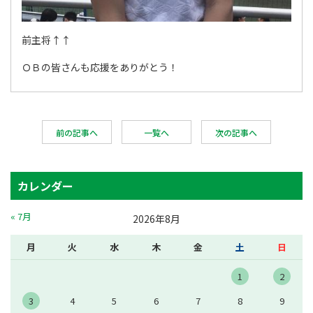
前主将↑↑
ＯＢの皆さんも応援をありがとう！
前の記事へ
一覧へ
次の記事へ
カレンダー
« 7月
2026年8月
月
火
水
木
金
土
日
1
2
3
4
5
6
7
8
9