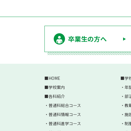
卒業生の方へ
HOME
学
学校案内
年
各科紹介
部
普通科総合コース
教
普通科情報コース
施
普通科進学コース
制