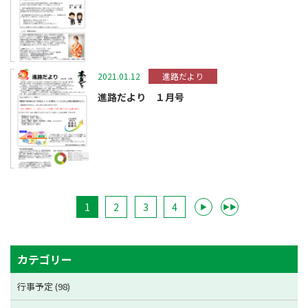
2021.01.12
進路だより
進路だより １月号
1
2
3
4
▶
▶▶
カテゴリー
行事予定 (98)