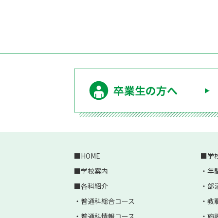
卒業生の方へ
HOME
学
学校案内
年
各科紹介
部
普通科総合コース
教
普通科情報コース
施