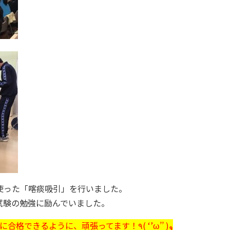
使った「喀痰吸引」を行いました。
試験の勉強に励んでいました。
1月末に行われる介護福祉士国家試験に合格できるように、頑張ってます！٩( ‘’ω’’ )و