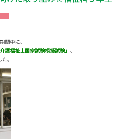
習期間中に、
回介護福祉士国家試験模擬試験」
、
した。